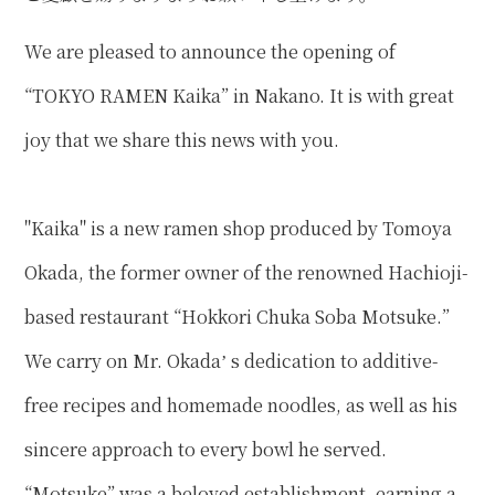
We are pleased to announce the opening of
“TOKYO RAMEN Kaika” in Nakano. It is with great
joy that we share this news with you.
"Kaika" is a new ramen shop produced by Tomoya
Okada, the former owner of the renowned Hachioji-
based restaurant “Hokkori Chuka Soba Motsuke.”
We carry on Mr. Okadaʼ s dedication to additive-
free recipes and homemade noodles, as well as his
sincere approach to every bowl he served.
“Motsuke” was a beloved establishment, earning a